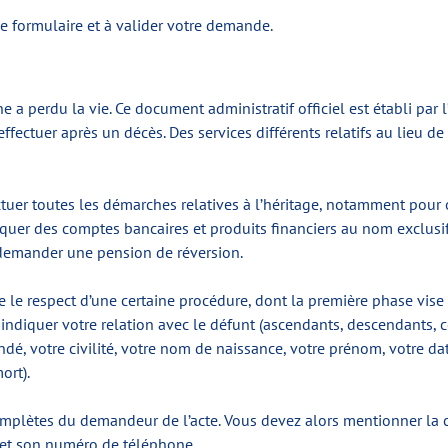
 le formulaire et à valider votre demande.
a perdu la vie. Ce document administratif officiel est établi par l’of
fectuer après un décès. Des services différents relatifs au lieu de
uer toutes les démarches relatives à l’héritage, notamment pour 
oquer des comptes bancaires et produits financiers au nom exclusif
 demander une pension de réversion.
 le respect d’une certaine procédure, dont la première phase vise 
 indiquer votre relation avec le défunt (ascendants, descendants, co
dé, votre civilité, votre nom de naissance, votre prénom, votre dat
ort).
mplètes du demandeur de l’acte. Vous devez alors mentionner la 
il et son numéro de téléphone.