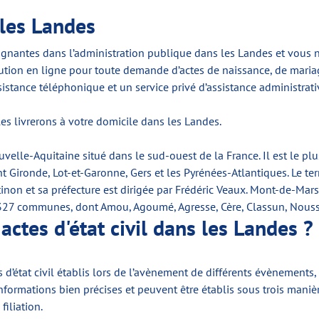
 les Landes
nantes dans l’administration publique dans les Landes et vous n’av
olution en ligne pour toute demande d’actes de naissance, de maria
stance téléphonique et un service privé d’assistance administrati
les livrerons à votre domicile dans les Landes.
elle-Aquitaine situé dans le sud-ouest de la France. Il est le pl
 Gironde, Lot-et-Garonne, Gers et les Pyrénées-Atlantiques. Le terr
inon et sa préfecture est dirigée par Frédéric Veaux. Mont-de-Marsa
327 communes, dont Amou, Agoumé, Agresse, Cère, Classun, Nousse
es d'état civil dans les Landes ?
s d’état civil établis lors de l’avènement de différents évènements
ormations bien précises et peuvent être établis sous trois maniè
filiation.