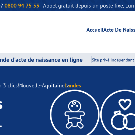
e?
0800 94 75 53
- Appel gratuit depuis un poste fixe, Lu
Accueil
Acte De Nais
de d'acte de naissance en ligne
Site privé indépendant 
 3 clics!
Nouvelle-Aquitaine
Landes
s
l