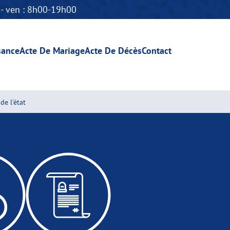
n - ven : 8h00-19h00
sance
Acte De Mariage
Acte De Décès
Contact
de l'état