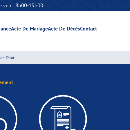
n - ven : 8h00-19h00
sance
Acte De Mariage
Acte De Décès
Contact
de l'état
sement