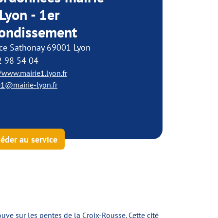
Lyon - 1er
rondissement
ace Sathonay 69001 Lyon
2 98 54 04
//www.mairie1.lyon.fr
e1@mairie-lyon.fr
éder au service
ouve sur les pentes de la Croix-Rousse. Cette cité