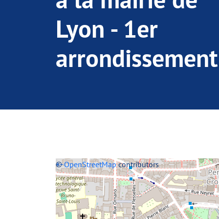
Lyon - 1er
arrondissement
+
©
−
OpenStreetMap
contributors