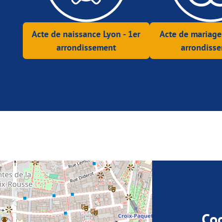
Acte de naissance Lyon - 1er
Acte de mariage
arrondissement
arrondiss
Co