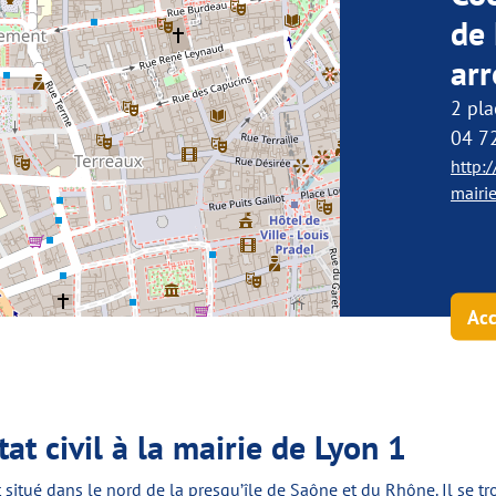
de 
ar
2 pl
04 7
http:
mairi
Acc
t civil à la mairie de Lyon 1
 situé dans le nord de la presqu’île de Saône et du Rhône. Il se tr