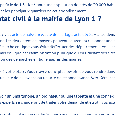
2
uperficie de 1,51 km
pour une population de près de 30 000 habita
ont les principaux quartiers de cet arrondissement.
tat civil à la mairie de Lyon 1 ?
 civil :
acte de naissance
,
acte de mariage
,
acte décès
, via les dé
n ligne. Les deux premiers moyens peuvent souvent occasionner une
démarche en ligne vous évite d’effectuer des déplacements. Vous po
 mis en ligne par l’administration publique ou en utilisant des sit
ion des démarches en ligne auprès des mairies.
s à votre place. Vous n’avez donc plus besoin de vous rendre dans 
un acte de naissance ou un acte de reconnaissance. Avec Démacheo, f
oir un Smartphone, un ordinateur ou une tablette et une connexion
experts se chargeront de traiter votre demande et établir vos actes 
ance, de mariage ou de décès vous sera livré par courrier à votre a