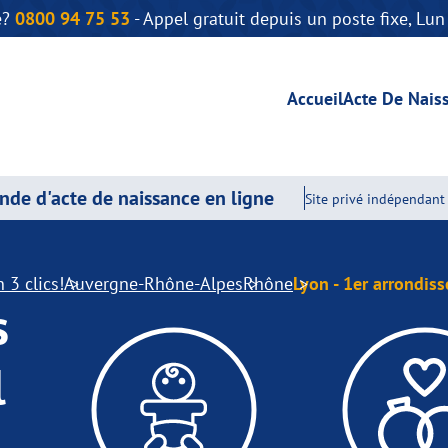
e?
0800 94 75 53
- Appel gratuit depuis un poste fixe, Lu
Accueil
Acte De Nais
de d'acte de naissance en ligne
Site privé indépendant 
 3 clics!
Auvergne-Rhône-Alpes
Rhône
Lyon - 1er arrondis
s
l