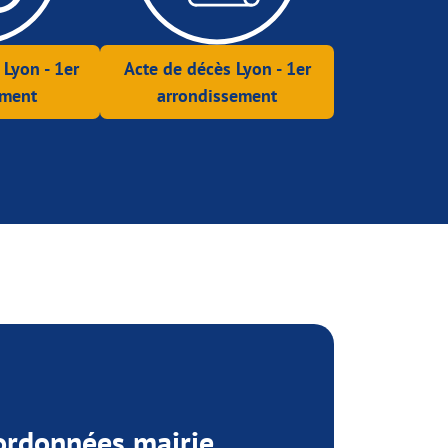
 Lyon - 1er
Acte de décès Lyon - 1er
ement
arrondissement
ordonnées mairie