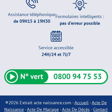
Assistance téléphonique
Formulaires intelligents :
de 09H15 à 19H30
pas d'erreur possible
Service accessible
24H/24 et 7J/7
®2026 Extrait acte naissance.com -
Accueil
-
Acte De
Naissance
-
Acte De Mariage
-
Acte De Décès
-
Contact